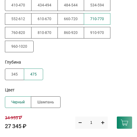
410-470
434-494
484-544
534-594
552-612
610-670
660-720
710-770
760-820
810-870
860-920
910-970
960-1020
Глубина
345
475
Цвет
Черный
Шампань
34 953 ₽
27 345 ₽