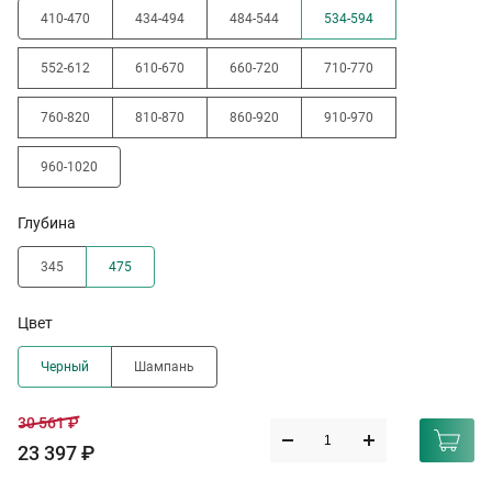
410-470
434-494
484-544
534-594
552-612
610-670
660-720
710-770
760-820
810-870
860-920
910-970
960-1020
Глубина
345
475
Цвет
Черный
Шампань
30 561 ₽
23 397 ₽