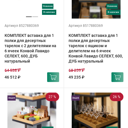
Новинка
Новинка
в наличии
в наличии
Артикул 8527880369
Артикул 8517880369
КОМПЛЕКТ вставка для 1
КОМПЛЕКТ вставка для 1
полки для десертных
полки для десертных
тарелок с 2 делителями на
тарелок с ящиком и
6 ячеек Конвой Лавидо
делителем на 6 ячеек
СЕЛЕКТ, 600, ДУБ
Конвой Лавидо СЕЛЕКТ, 600,
натуральный
ДУБ натуральный
64 538 ₽
68 259 ₽
46 512 ₽
49 235 ₽
27 %
26 %
Акция
Акция