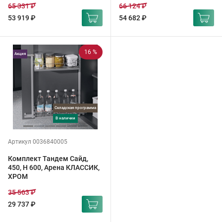
65 331 ₽
66 124 ₽
53 919 ₽
54 682 ₽
16 %
Акция
Складская программа
в наличии
Артикул 0036840005
Комплект Тандем Сайд,
450, H 600, Арена КЛАССИК,
ХРОМ
35 563 ₽
29 737 ₽