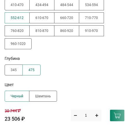
410-470
434-494
484-544
534-594
552-612
610-670
660-720
710-770
760-820
810-870
860-920
910-970
960-1020
Глубина
345
475
Цвет
Черный
Шампань
30 744 ₽
23 506 ₽