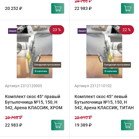
29 768 ₽
20 252 ₽
22 983 ₽
23 %
22 %
Акция
Акция
Складская программа
Складская программа
в наличии
в наличии
Артикул 2312120005
Артикул 2312110102
Комплект скос 45° правый
Комплект скос 45° левый
Бутылочница №15, 150, H
Бутылочница №15, 150, H
542, Арена КЛАССИК, ХРОМ
542, Арена КЛАССИК, ТИТАН
29 768 ₽
25 010 ₽
22 983 ₽
19 389 ₽