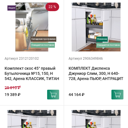
22 %
Акция
Складская программа
Новинка
ожидается поставка
ожидается поставка
Артикул 2312120102
Артикул 2906349846
Комплект скос 45° правый
КОМПЛЕКТ Диспенса
Бутылочница №15, 150, H
Джуниор Слим, 300, H 640-
542, Арена КЛАССИК, ТИТАН
728, Арена ПЬЮР, АНТРАЦИТ
25 010 ₽
19 389 ₽
44 164 ₽