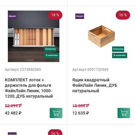
18 %
16 %
Акция
Акция
Новинка
Новинка
в наличии
в наличии
Артикул 2373840369
Артикул 0091720369
КОМПЛЕКТ лоток +
Ящик квадратный
держатель для фольги
ФайнЛайн Линик, ДУБ
ФайнЛайн Линик, 1000-
натуральный
1200, ДУБ натуральный
52 094 ₽
15 006 ₽
42 482 ₽
12 635 ₽
26 %
Акция