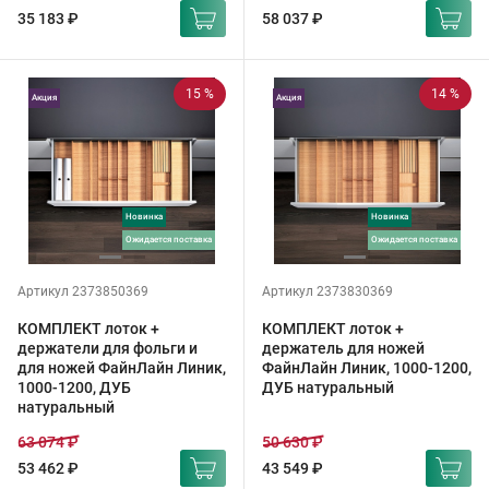
35 183 ₽
58 037 ₽
15 %
14 %
Акция
Акция
Новинка
Новинка
ожидается поставка
ожидается поставка
Артикул 2373850369
Артикул 2373830369
КОМПЛЕКТ лоток +
КОМПЛЕКТ лоток +
держатели для фольги и
держатель для ножей
для ножей ФайнЛайн Линик,
ФайнЛайн Линик, 1000-1200,
1000-1200, ДУБ
ДУБ натуральный
натуральный
63 074 ₽
50 630 ₽
53 462 ₽
43 549 ₽