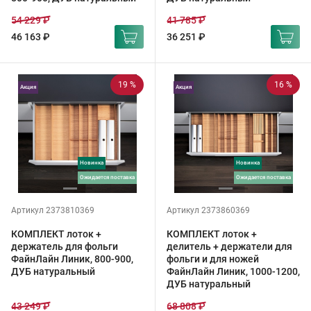
54 229 ₽
41 785 ₽
46 163 ₽
36 251 ₽
19 %
16 %
Акция
Акция
Новинка
Новинка
ожидается поставка
ожидается поставка
Артикул 2373810369
Артикул 2373860369
КОМПЛЕКТ лоток +
КОМПЛЕКТ лоток +
держатель для фольги
делитель + держатели для
ФайнЛайн Линик, 800-900,
фольги и для ножей
ДУБ натуральный
ФайнЛайн Линик, 1000-1200,
ДУБ натуральный
43 249 ₽
68 808 ₽