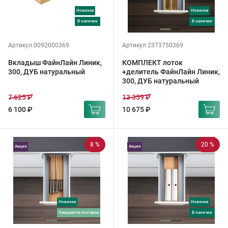
Новинка
Новинка
в наличии
в наличии
Артикул 0092000369
Артикул 2373750369
Вкладыш ФайнЛайн Линик,
КОМПЛЕКТ лоток
300, ДУБ натуральный
+делитель ФайнЛайн Линик,
300, ДУБ натуральный
7 625 ₽
13 359 ₽
6 100 ₽
10 675 ₽
8 %
20 %
Акция
Акция
Новинка
Новинка
ожидается поставка
в наличии