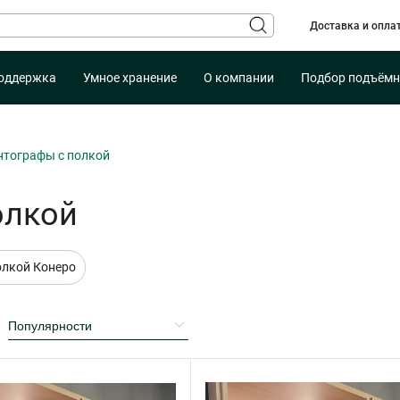
Доставка и опла
оддержка
Умное хранение
О компании
Подбор подъёмн
нтографы с полкой
олкой
олкой Конеро