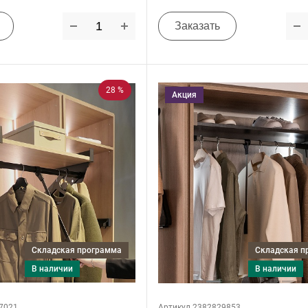
Заказать
28 %
Акция
Складская программа
Складская 
в наличии
в наличии
7021
Артикул 2382829853