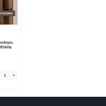
программа
робную,
АМПАНЬ