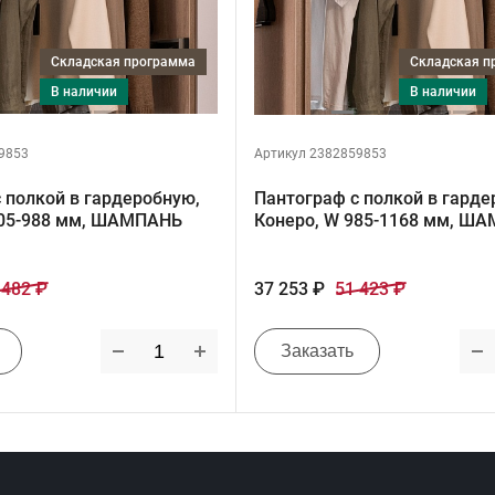
Складская программа
Складская 
в наличии
в наличии
9853
Артикул 2382859853
 полкой в гардеробную,
Пантограф с полкой в гарде
805-988 мм, ШАМПАНЬ
Конеро, W 985-1168 мм, Ш
 482 ₽
37 253 ₽
51 423 ₽
Заказать