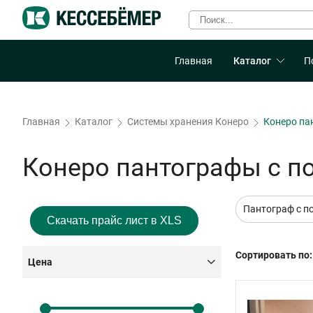
Главная
Каталог
П
Главная
Каталог
Системы хранения Конеро
Конеро па
Конеро пантографы с п
Пантограф с п
Скачать прайс лист в XLS
Сортировать по:
Цена