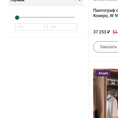
Глубина
Пантограф с
Конеро, W 
37 253 ₽
51
Заказать
Акция