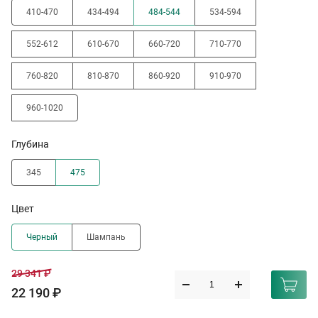
410-470
434-494
484-544
534-594
552-612
610-670
660-720
710-770
760-820
810-870
860-920
910-970
960-1020
Глубина
345
475
Цвет
Черный
Шампань
29 341 ₽
22 190 ₽