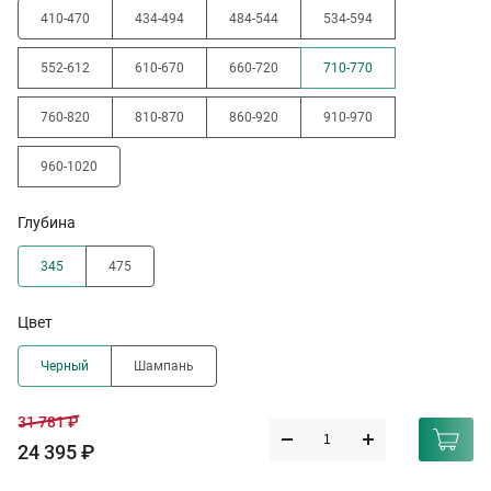
410-470
434-494
484-544
534-594
552-612
610-670
660-720
710-770
760-820
810-870
860-920
910-970
960-1020
Глубина
345
475
Цвет
Черный
Шампань
31 781 ₽
24 395 ₽