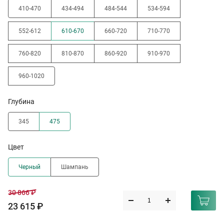
410-470
434-494
484-544
534-594
552-612
610-670
660-720
710-770
760-820
810-870
860-920
910-970
960-1020
Глубина
345
475
Цвет
Черный
Шампань
30 866 ₽
23 615 ₽