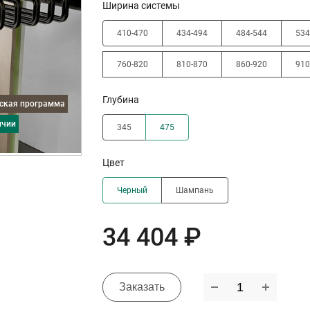
Ширина системы
410-470
434-494
484-544
534
760-820
810-870
860-920
910
Глубина
дская программа
ичии
345
475
Цвет
Черный
Шампань
34 404 ₽
Заказать