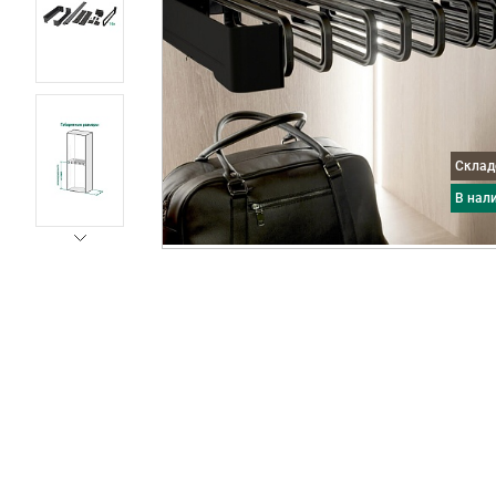
Скла
в нал