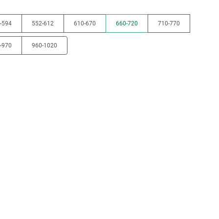
-594
552-612
610-670
660-720
710-770
-970
960-1020