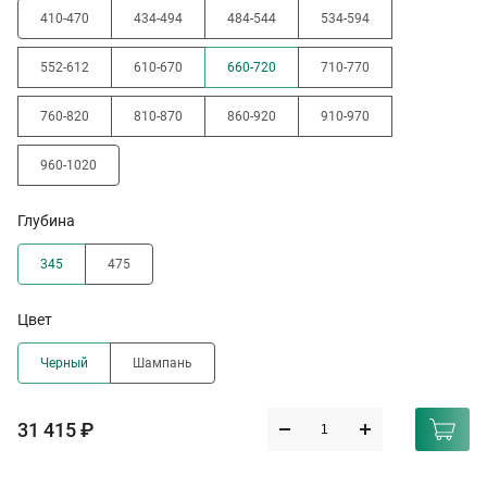
410-470
434-494
484-544
534-594
552-612
610-670
660-720
710-770
760-820
810-870
860-920
910-970
960-1020
Глубина
345
475
Цвет
Черный
Шампань
31 415 ₽