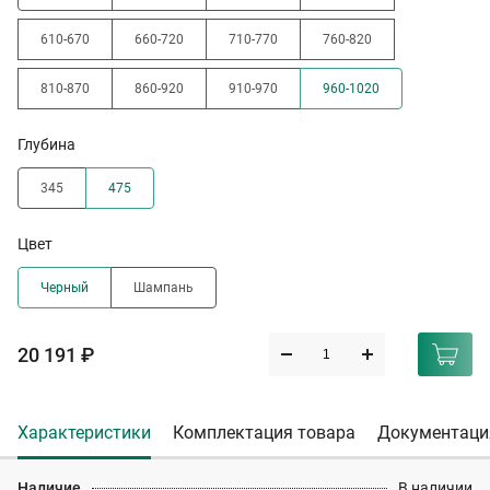
610-670
660-720
710-770
760-820
810-870
860-920
910-970
960-1020
Глубина
345
475
Цвет
Черный
Шампань
20 191 ₽
Характеристики
Комплектация товара
Документаци
Наличие
В наличии