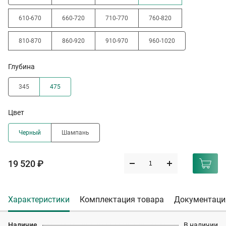
610-670
660-720
710-770
760-820
810-870
860-920
910-970
960-1020
Глубина
345
475
Цвет
Черный
Шампань
19 520 ₽
Характеристики
Комплектация товара
Документаци
Наличие
В наличии