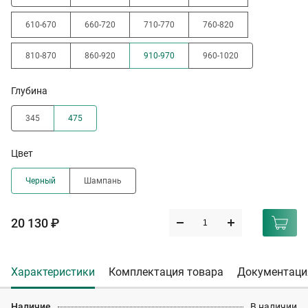
610-670
660-720
710-770
760-820
810-870
860-920
910-970
960-1020
Глубина
345
475
Цвет
Черный
Шампань
20 130 ₽
Характеристики
Комплектация товара
Документаци
Наличие
В наличии