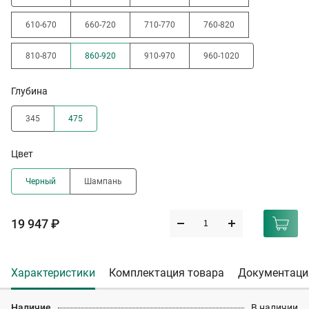
610-670
660-720
710-770
760-820
810-870
860-920
910-970
960-1020
Глубина
345
475
Цвет
Черный
Шампань
19 947 ₽
Характеристики
Комплектация товара
Документаци
Наличие
В наличии