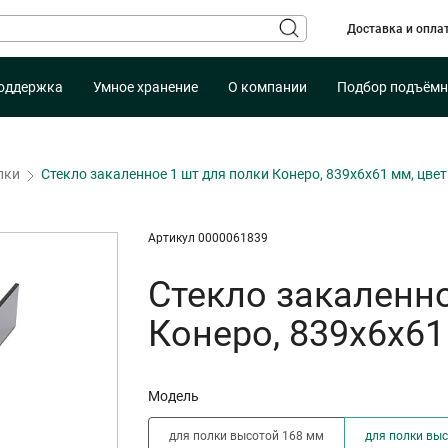
Доставка и опла
оддержка
Умное хранение
О компании
Подбор подъёмн
лки
Стекло закаленное 1 шт для полки Конеро, 839х6х61 мм, цв
Артикул 0000061839
Стекло закаленно
Конеро, 839х6х6
Модель
для полки высотой 168 мм
для полки вы