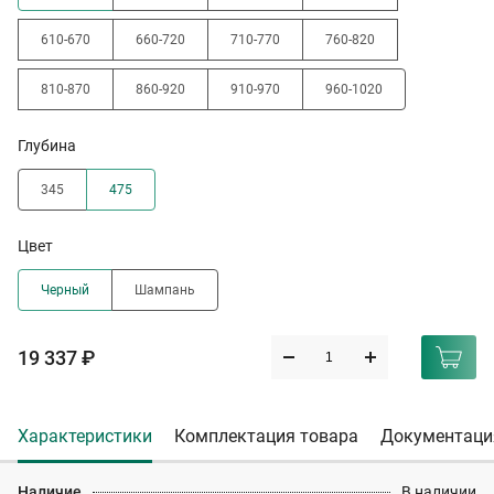
610-670
660-720
710-770
760-820
810-870
860-920
910-970
960-1020
Глубина
345
475
Цвет
Черный
Шампань
19 337 ₽
Характеристики
Комплектация товара
Документаци
Наличие
В наличии