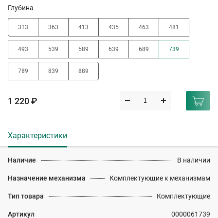
Глубина
313
363
413
435
463
481
493
539
589
639
689
739
789
839
889
1 220 ₽
Характеристики
Наличие
В наличии
Назначение механизма
Комплектующие к механизмам
Тип товара
Комплектующие
Артикул
0000061739