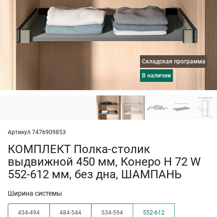
Складская программа
в наличии
Артикул 7476909853
КОМПЛЕКТ Полка-столик
выдвижной 450 мм, Конеро H 72 W
552-612 мм, без дна, ШАМПАНЬ
Ширина системы
434-494
484-544
534-594
552-612