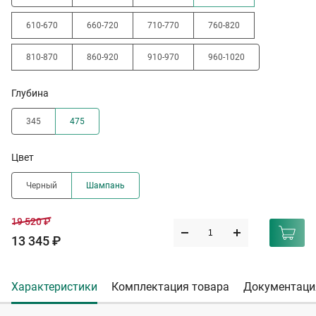
610-670
660-720
710-770
760-820
810-870
860-920
910-970
960-1020
Глубина
345
475
Цвет
Черный
Шампань
19 520 ₽
13 345 ₽
Характеристики
Комплектация товара
Документаци