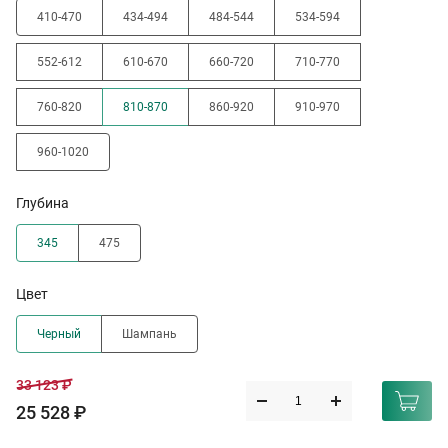
410-470
434-494
484-544
534-594
552-612
610-670
660-720
710-770
760-820
810-870
860-920
910-970
960-1020
Глубина
345
475
Цвет
Черный
Шампань
33 123 ₽
25 528 ₽