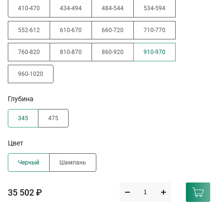
410-470
434-494
484-544
534-594
552-612
610-670
660-720
710-770
760-820
810-870
860-920
910-970
960-1020
Глубина
345
475
Цвет
Черный
Шампань
35 502 ₽