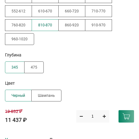
552-612
610-670
660-720
710-770
760-820
810-870
860-920
910-970
960-1020
Глубина
345
475
Цвет
Черный
Шампань
19 032 ₽
11 437 ₽