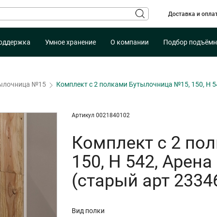
Доставка и опла
оддержка
Умное хранение
О компании
Подбор подъёмн
ылочница №15
Комплект с 2 полками Бутылочница №15, 150, H 
Артикул 0021840102
Комплект с 2 по
150, H 542, Арен
(старый арт 2334
Вид полки