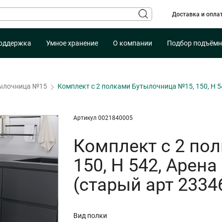
Доставка и опла
оддержка
Умное хранение
О компании
Подбор подъёмн
ылочница №15
Комплект с 2 полками Бутылочница №15, 150, H 
Артикул 0021840005
Комплект с 2 по
150, H 542, Аре
(старый арт 2334
Вид полки