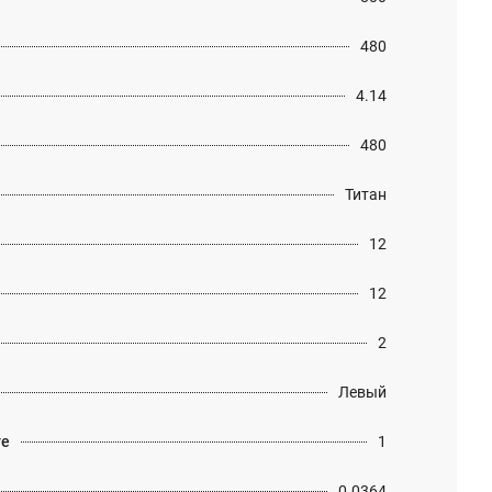
480
4.14
480
Титан
12
12
2
Левый
те
1
0.0364