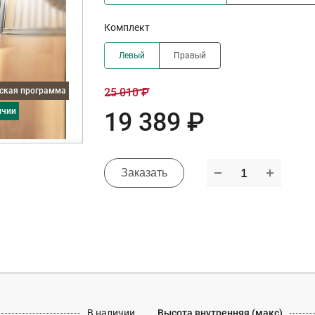
Комплект
Левый
Правый
дская программа
25 010 ₽
ичии
19 389 ₽
Заказать
В наличии
Высота внутренняя (макс)