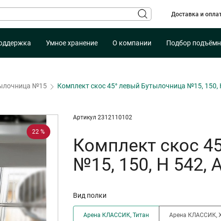
Доставка и опла
оддержка
Умное хранение
О компании
Подбор подъёмн
ылочница №15
Комплект скос 45° левый Бутылочница №15, 150,
Артикул 2312110102
22 %
Комплект скос 4
№15, 150, H 542,
Вид полки
Арена КЛАССИК, Титан
Арена КЛАССИК, 