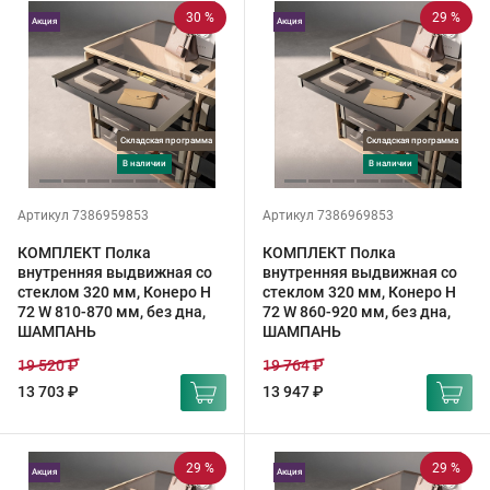
30 %
29 %
Акция
Акция
Складская программа
Складская программа
в наличии
в наличии
Артикул 7386959853
Артикул 7386969853
КОМПЛЕКТ Полка
КОМПЛЕКТ Полка
внутренняя выдвижная со
внутренняя выдвижная со
стеклом 320 мм, Конеро H
стеклом 320 мм, Конеро H
72 W 810-870 мм, без дна,
72 W 860-920 мм, без дна,
ШАМПАНЬ
ШАМПАНЬ
19 520 ₽
19 764 ₽
13 703 ₽
13 947 ₽
29 %
29 %
Акция
Акция