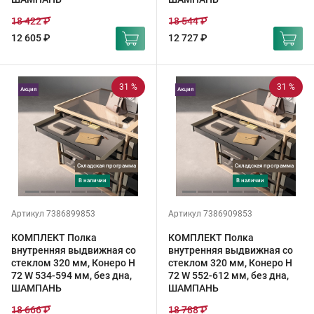
18 422 ₽
18 544 ₽
12 605 ₽
12 727 ₽
31 %
31 %
Акция
Акция
Складская программа
Складская программа
в наличии
в наличии
Артикул 7386899853
Артикул 7386909853
КОМПЛЕКТ Полка
КОМПЛЕКТ Полка
внутренняя выдвижная со
внутренняя выдвижная со
стеклом 320 мм, Конеро H
стеклом 320 мм, Конеро H
72 W 534-594 мм, без дна,
72 W 552-612 мм, без дна,
ШАМПАНЬ
ШАМПАНЬ
18 666 ₽
18 788 ₽