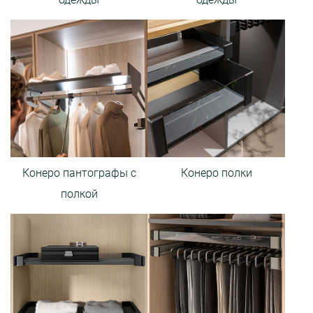
Конеро пантографы с
Конеро полки
полкой