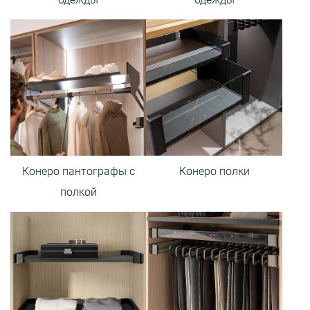
Конеро пантографы с
Конеро полки
полкой