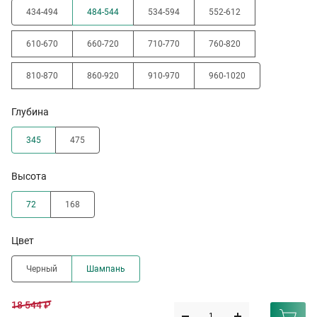
434-494
484-544
534-594
552-612
610-670
660-720
710-770
760-820
810-870
860-920
910-970
960-1020
Глубина
345
475
Высота
72
168
Цвет
Черный
Шампань
18 544 ₽