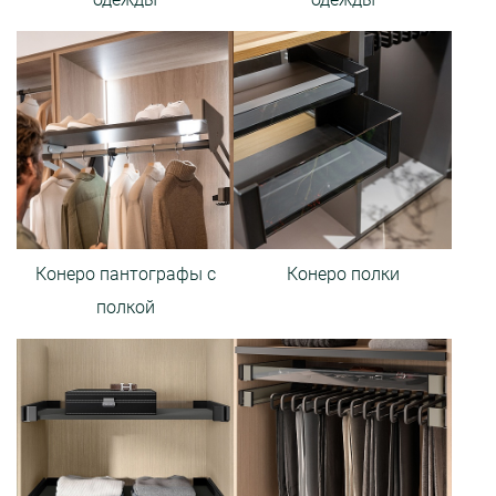
Конеро пантографы с
Конеро полки
полкой