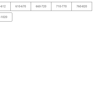
-612
610-670
660-720
710-770
760-820
-1020