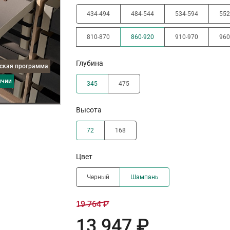
434-494
484-544
534-594
552
810-870
860-920
910-970
960
Глубина
дская программа
ичии
345
475
Высота
72
168
Цвет
Черный
Шампань
19 764 ₽
13 947 ₽