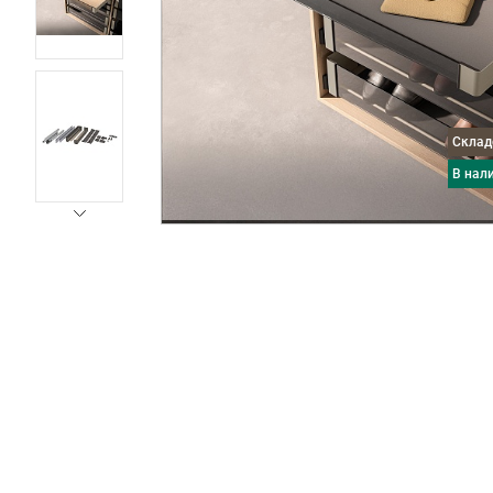
Скла
в нал