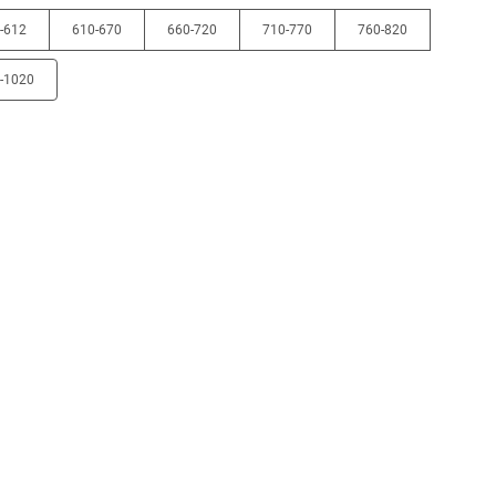
-612
610-670
660-720
710-770
760-820
-1020