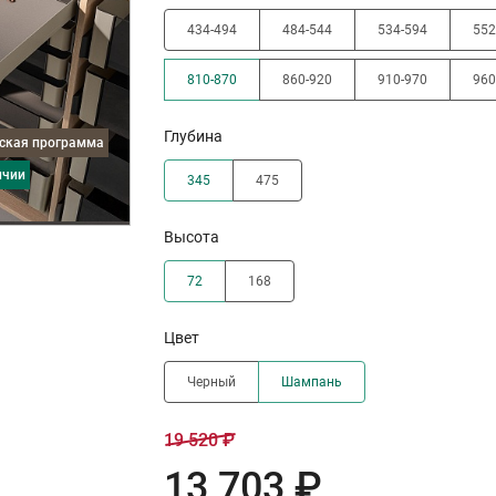
434-494
484-544
534-594
552
810-870
860-920
910-970
960
Глубина
дская программа
ичии
345
475
Высота
72
168
Цвет
Черный
Шампань
19 520 ₽
13 703 ₽