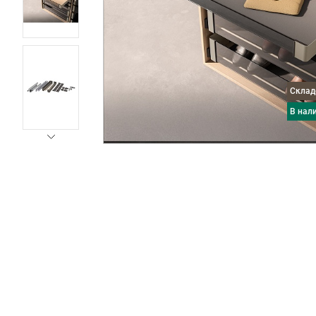
Скла
в нал