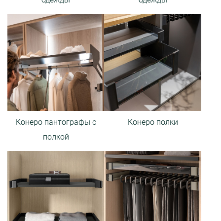
Конеро пантографы с
Конеро полки
полкой