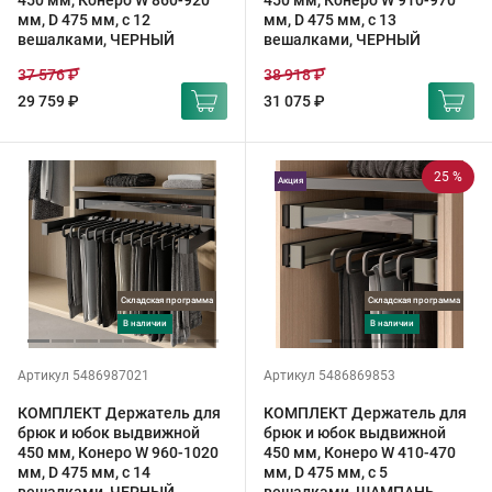
450 мм, Конеро W 860-920
450 мм, Конеро W 910-970
мм, D 475 мм, с 12
мм, D 475 мм, с 13
вешалками, ЧЕРНЫЙ
вешалками, ЧЕРНЫЙ
37 576 ₽
38 918 ₽
29 759 ₽
31 075 ₽
25 %
Акция
Складская программа
Складская программа
в наличии
в наличии
Артикул 5486987021
Артикул 5486869853
КОМПЛЕКТ Держатель для
КОМПЛЕКТ Держатель для
брюк и юбок выдвижной
брюк и юбок выдвижной
450 мм, Конеро W 960-1020
450 мм, Конеро W 410-470
мм, D 475 мм, с 14
мм, D 475 мм, с 5