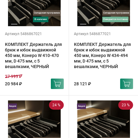
Складская программа
Складская программа
в наличии
ожидается поставка
Артикул 5486867021
Артикул 5486877021
КОМПЛЕКТ Держатель для
КОМПЛЕКТ Держатель для
брюк и юбок выдвижной
брюк и юбок выдвижной
450 мм, Конеро W 410-470
450 мм, Конеро W 434-494
мм, D 475 мм, с 5
мм, D 475 мм, с 5
вешалками, ЧЕРНЫЙ
вешалками, ЧЕРНЫЙ
27 999 ₽
20 984 ₽
28 121 ₽
24 %
23 %
Акция
Акция