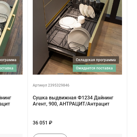
программа
Складская программа
поставка
ожидается поставка
Артикул 2395329846
йнинг
Сушка выдвижная Ф1234 Дайнинг
ацит
Агент, 900, АНТРАЦИТ/Антрацит
36 051 ₽