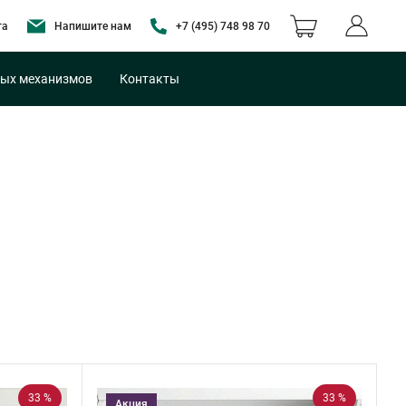
та
Напишите нам
+7 (495) 748 98 70
ых механизмов
Контакты
33 %
33 %
Акция