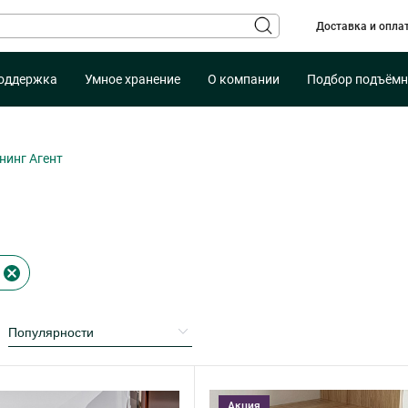
Доставка и опла
оддержка
Умное хранение
О компании
Подбор подъёмн
нинг Агент
Акция