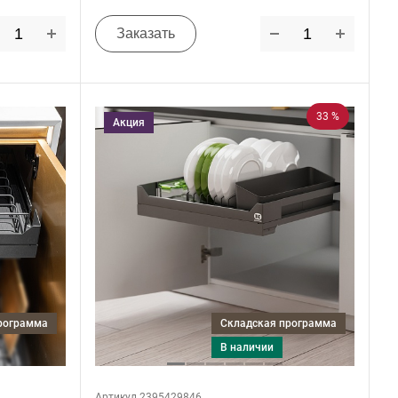
Заказать
33 %
Акция
программа
Складская программа
в наличии
Артикул 2395429846