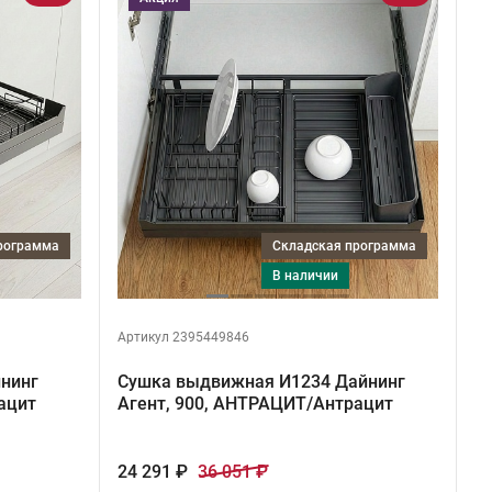
программа
Складская программа
в наличии
Артикул 2395449846
нинг
Сушка выдвижная И1234 Дайнинг
ацит
Агент, 900, АНТРАЦИТ/Антрацит
24 291 ₽
36 051 ₽