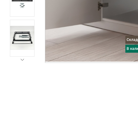
Скла
в нал