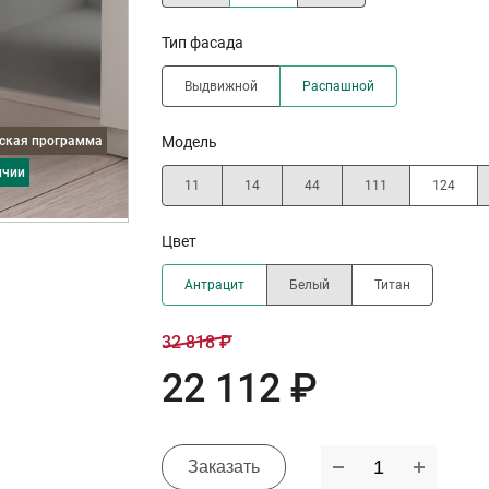
Тип фасада
Выдвижной
Распашной
дская программа
Модель
ичии
11
14
44
111
124
Цвет
Антрацит
Белый
Титан
32 818 ₽
22 112 ₽
Заказать