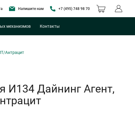
та
Напишите нам
+7 (495) 748 98 70
ых механизмов
Контакты
ИТ/Антрацит
 И134 Дайнинг Агент,
нтрацит