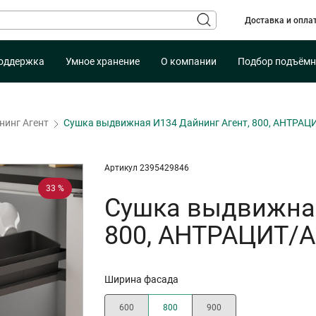
Доставка и опла
оддержка
Умное хранение
О компании
Подбор подъёмн
нинг Агент
Сушка выдвижная И134 Дайнинг Агент, 800, АНТРАЦ
Артикул 2395429846
33 %
Сушка выдвижная
800, АНТРАЦИТ/А
Ширина фасада
600
800
900