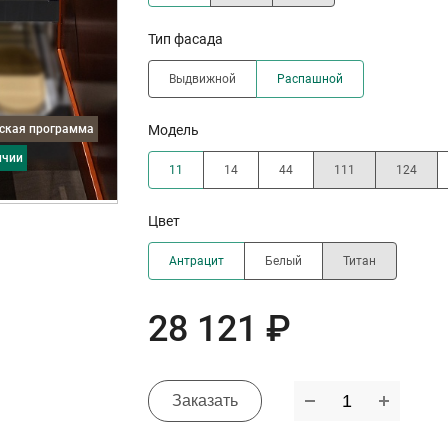
Тип фасада
Выдвижной
Распашной
дская программа
Модель
ичии
11
14
44
111
124
Цвет
Антрацит
Белый
Титан
28 121 ₽
Заказать