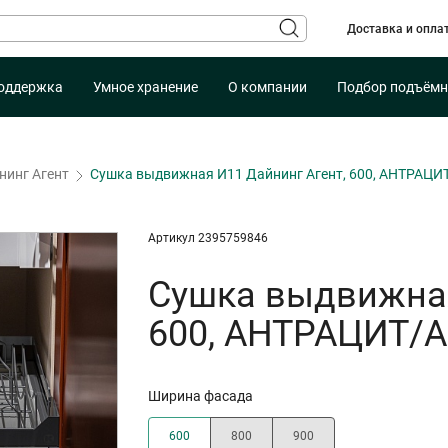
Доставка и опла
оддержка
Умное хранение
О компании
Подбор подъёмн
нинг Агент
Сушка выдвижная И11 Дайнинг Агент, 600, АНТРАЦИ
Артикул 2395759846
Сушка выдвижная
600, АНТРАЦИТ/А
Ширина фасада
600
800
900