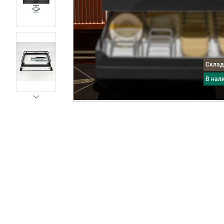
Скла
в нал