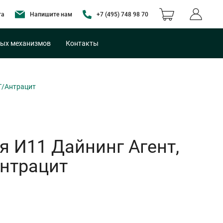
та
Напишите нам
+7 (495) 748 98 70
ых механизмов
Контакты
Т/Антрацит
 И11 Дайнинг Агент,
нтрацит