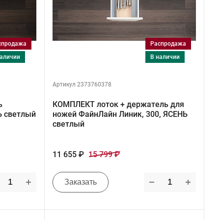
аспродажа
Распродажа
 наличии
в наличии
Артикул 2373760378
ь
КОМПЛЕКТ лоток + держатель для
Ь светлый
ножей ФайнЛайн Линик, 300, ЯСЕНЬ
светлый
11 655 ₽
15 799 ₽
Заказать