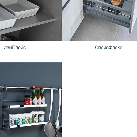
ИзиПлейс
СпейсФлекс