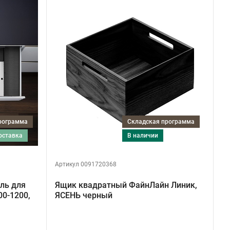
программа
Складская программа
поставка
в наличии
Артикул 0091720368
ль для
Ящик квадратный ФайнЛайн Линик,
00-1200,
ЯСЕНЬ черный