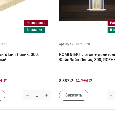
Распродажа
Р
в наличии
в
0378
Артикул 2373750378
йнЛайн Линик, 300,
КОМПЛЕКТ лоток + делител
лый
ФайнЛайн Линик, 300, ЯСЕН
61 ₽
8 387 ₽
11 224 ₽
Заказать