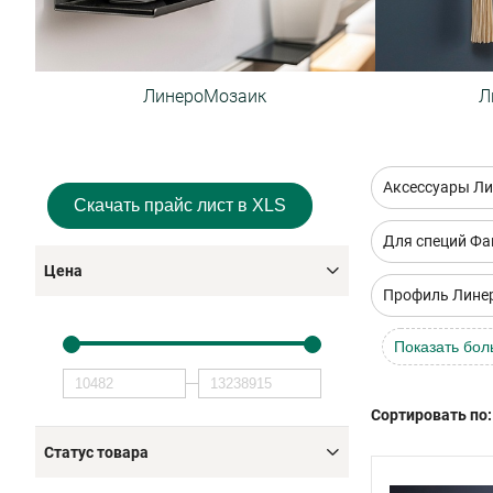
ЛинероМозаик
Л
Аксессуары Ли
Скачать прайс лист в XLS
Для специй Ф
Цена
Профиль Лине
Показать бол
Сортировать по:
Статус товара