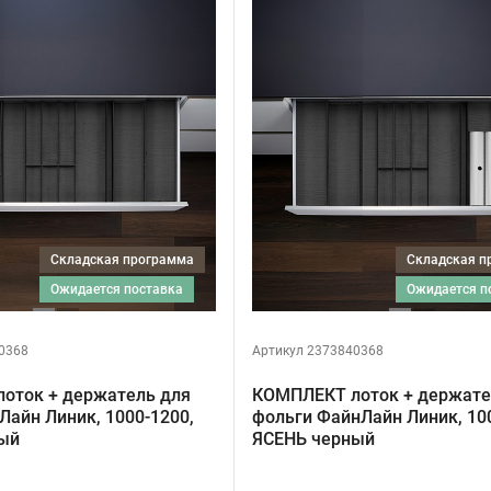
Складская программа
Складская 
ожидается поставка
ожидается 
0368
Артикул 2373840368
оток + держатель для
КОМПЛЕКТ лоток + держате
айн Линик, 1000-1200,
фольги ФайнЛайн Линик, 10
ый
ЯСЕНЬ черный