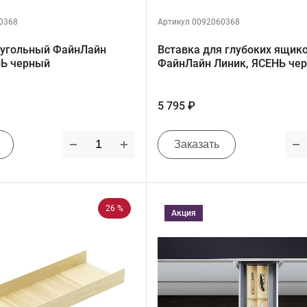
0368
Артикул 0092060368
угольный ФайнЛайн
Вставка для глубоких ящик
НЬ черный
ФайнЛайн Линик, ЯСЕНЬ че
5 795 ₽
Заказать
26 %
Акция