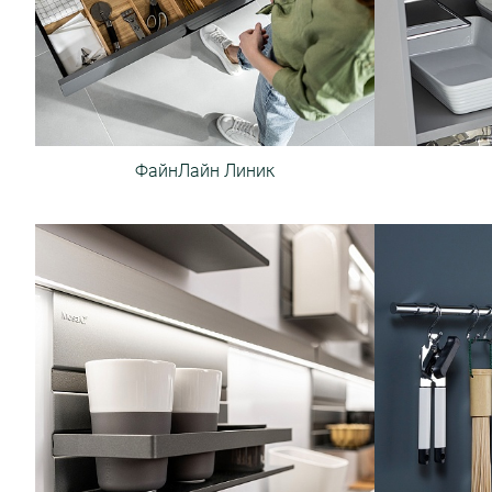
ФайнЛайн Линик