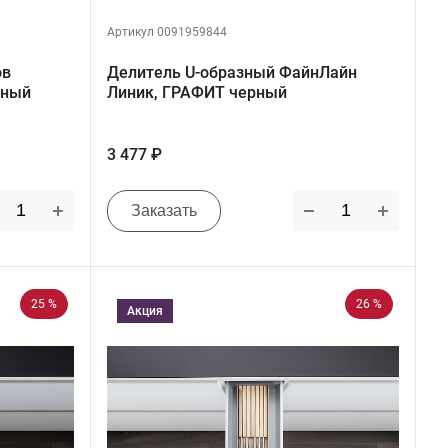
Артикул 0091959844
ов
Делитель U-образный ФайнЛайн
рный
Линик, ГРАФИТ черный
3 477 ₽
Заказать
25 %
26 %
Акция