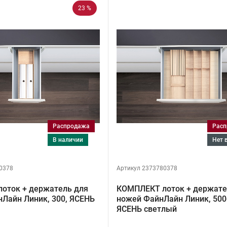
23 %
Распродажа
Рас
в наличии
Нет
0378
Артикул 2373780378
оток + держатель для
КОМПЛЕКТ лоток + держате
Лайн Линик, 300, ЯСЕНЬ
ножей ФайнЛайн Линик, 500
ЯСЕНЬ светлый