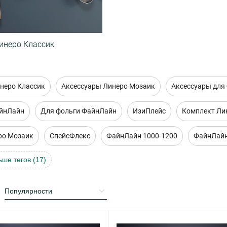
инеро Классик
неро Классик
Аксессуары Линеро Мозаик
Аксессуары для
айнЛайн
Для фольги ФайнЛайн
ИзиПлейс
Комплект Ли
ро Мозаик
СпейсФлекс
ФайнЛайн 1000-1200
ФайнЛайн
ьше тегов (17)