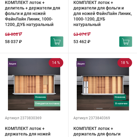
КОМПЛЕКТ лоток +
КОМПЛЕКТ лоток +
делитель + держатели для
держатели для фольги и
фольги и для ножей
для ножей ФайнЛайн Линик,
ФайнЛайн Линик, 1000-
1000-1200, ДУБ
1200, ДУБ натуральный
натуральный
68 808 ₽
63 074 ₽
58 037 ₽
53 462 ₽
14 %
18 %
Акция
Акция
Новинка
Новинка
ожидается поставка
в наличии
Артикул 2373830369
Артикул 2373840369
КОМПЛЕКТ лоток +
КОМПЛЕКТ лоток +
держатель для ножей
держатель для фольги