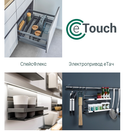
СпейсФлекс
Электропривод еТач