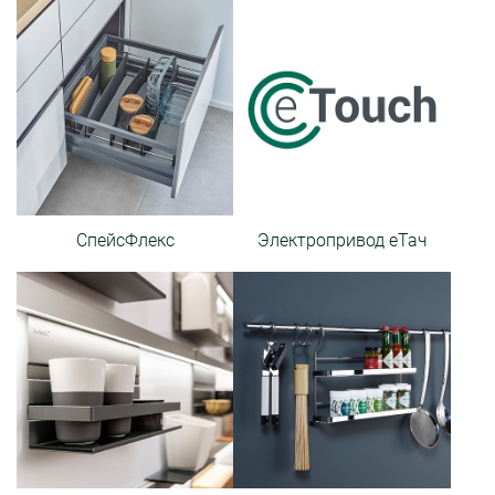
СпейсФлекс
Электропривод еТач