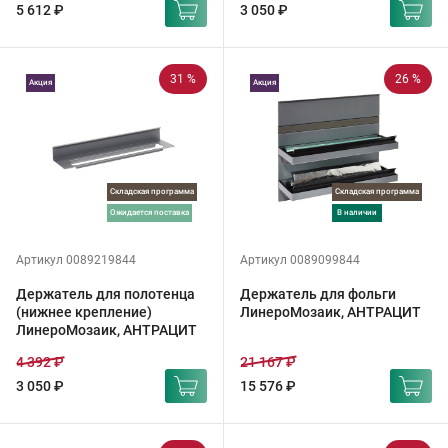
5 612 ₽
3 050 ₽
31 %
26 %
Акция
Акция
Складская программа
Складская программа
ожидается поставка
в наличии
Артикул 0089219844
Артикул 0089099844
Держатель для полотенца
Держатель для фольги
(нижнее крепление)
ЛинероМозаик, АНТРАЦИТ
ЛинероМозаик, АНТРАЦИТ
4 392 ₽
21 167 ₽
3 050 ₽
15 576 ₽