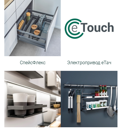
СпейсФлекс
Электропривод еТач