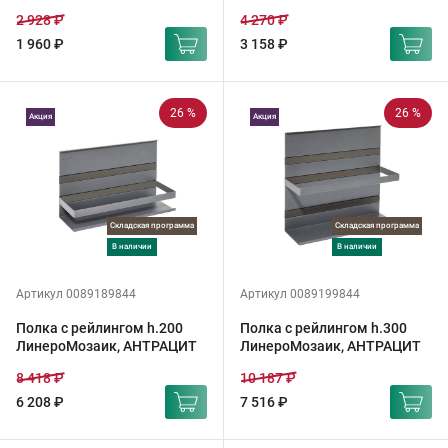
2 928 ₽
4 270 ₽
1 960 ₽
3 158 ₽
26 %
26 %
Акция
Акция
Складская программа
Складская программа
в наличии
в наличии
Артикул 0089189844
Артикул 0089199844
Полка с рейлингом h.200
Полка с рейлингом h.300
ЛинероМозаик, АНТРАЦИТ
ЛинероМозаик, АНТРАЦИТ
8 418 ₽
10 187 ₽
6 208 ₽
7 516 ₽