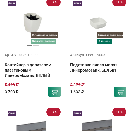
33 %
31 %
Акция
Акция
Складская программа
Складская программа
ожидается поставка
в наличии
Артикул 0089109003
Артикул 0089119003
Контейнер с делителем
Подставка пиала малая
пластиковым
ЛинероМозаик, БЕЛЫЙ
ЛинероМозаик, БЕЛЫЙ
5 490 ₽
2 379 ₽
3 703 ₽
1 633 ₽
33 %
31 %
Акция
Акция