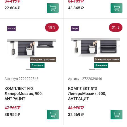
31 415 ₽
61 183 ₽
22 604 ₽
43 845 ₽
18 %
31 %
Акция
Акция
Складская программа
Складская программа
в наличии
в наличии
Артикул 2722029846
Артикул 2722039846
КОМПЛЕКТ №2
КОМПЛЕКТ №3
ЛинероМозаик, 900,
ЛинероМозаик, 900,
АНТРАЦИТ
АНТРАЦИТ
47 763 ₽
46 970 ₽
38 952 ₽
32 569 ₽