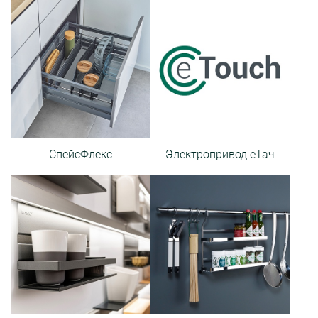
СпейсФлекс
Электропривод еТач