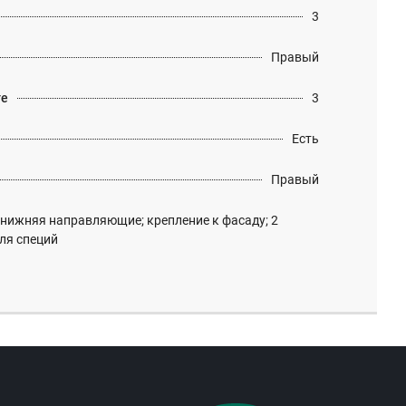
3
Правый
те
3
Есть
Правый
 нижняя направляющие; крепление к фасаду; 2
для специй