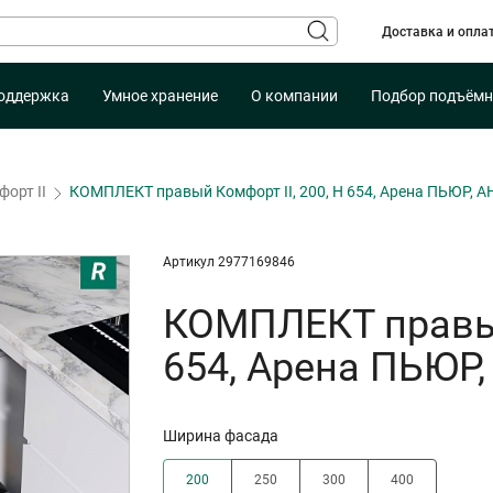
Доставка и опла
оддержка
Умное хранение
О компании
Подбор подъёмн
орт II
КОМПЛЕКТ правый Комфорт II, 200, H 654, Арена ПЬЮР, 
Артикул 2977169846
КОМПЛЕКТ правый
654, Арена ПЬЮР
Ширина фасада
200
250
300
400