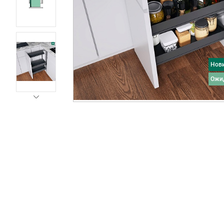
Нов
ожи