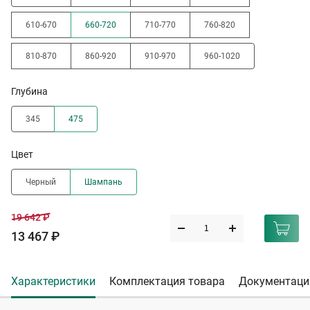
610-670
660-720
710-770
760-820
810-870
860-920
910-970
960-1020
Глубина
345
475
Цвет
Черный
Шампань
19 642 ₽
13 467 ₽
Характеристики
Комплектация товара
Документаци