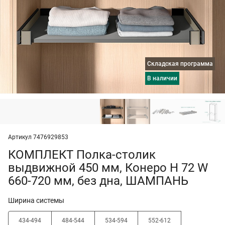
Складская программа
в наличии
Артикул 7476929853
КОМПЛЕКТ Полка-столик
выдвижной 450 мм, Конеро H 72 W
660-720 мм, без дна, ШАМПАНЬ
Ширина системы
434-494
484-544
534-594
552-612