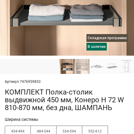
Складская программа
в наличии
Артикул 7476959853
КОМПЛЕКТ Полка-столик
выдвижной 450 мм, Конеро H 72 W
810-870 мм, без дна, ШАМПАНЬ
Ширина системы
434-494
484-544
534-594
552-612