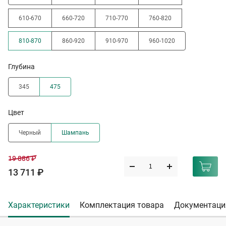
610-670
660-720
710-770
760-820
810-870
860-920
910-970
960-1020
Глубина
345
475
Цвет
Черный
Шампань
19 886 ₽
13 711 ₽
Характеристики
Комплектация товара
Документаци