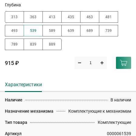
Глубина
313
363
413
435
463
481
493
539
589
639
689
739
789
839
889
915 ₽
Характеристики
Наличие
В наличии
Назначение механизма
Комплектующие к механизмам
Тип товара
Комплектующие
Артикул
0000061539