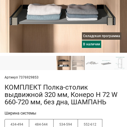
Складская программа
в наличии
Артикул 7376929853
КОМПЛЕКТ Полка-столик
выдвижной 320 мм, Конеро H 72 W
660-720 мм, без дна, ШАМПАНЬ
Ширина системы
434-494
484-544
534-594
552-612