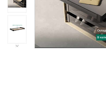
Скла
в нал