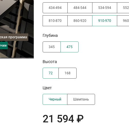
434-494
484-544
534-594
552
810-870
860-920
910-970
960
Глубина
дская программа
ичии
345
475
Высота
72
168
Цвет
Черный
Шампань
21 594 ₽