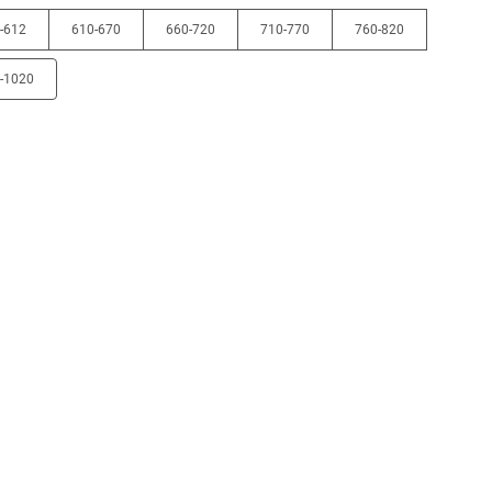
-612
610-670
660-720
710-770
760-820
-1020