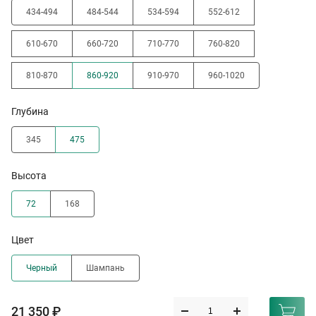
434-494
484-544
534-594
552-612
610-670
660-720
710-770
760-820
810-870
860-920
910-970
960-1020
Глубина
345
475
Высота
72
168
Цвет
Черный
Шампань
21 350 ₽